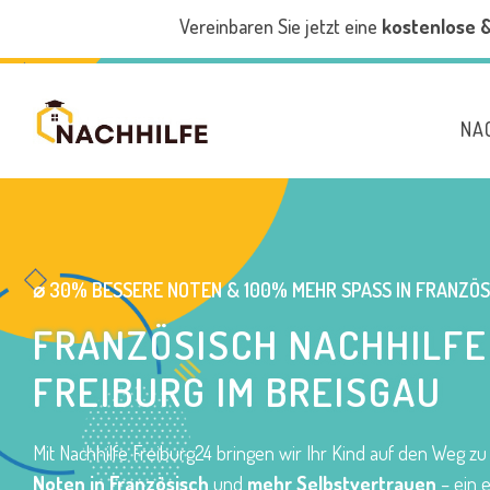
Vereinbaren Sie jetzt eine
kostenlose 
NA
⌀ 30% BESSERE NOTEN & 100% MEHR SPASS IN FRANZÖSI
FRANZÖSISCH NACHHILFE
FREIBURG IM BREISGAU
Mit Nachhilfe Freiburg24 bringen wir Ihr Kind auf den Weg z
Noten in Französisch
und
mehr Selbstvertrauen
– ein 