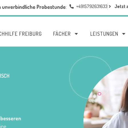
+4915792631633
Jetzt 
& unverbindliche Probestunde
:
CHHILFE FREIBURG
FÄCHER
LEISTUNGEN
SCH
u
besseren
eine