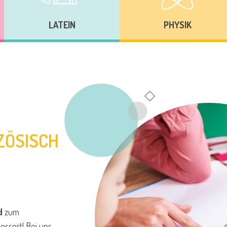
LATEIN
PHYSIK
ZÖSISCH
d
zum
essert! Bei uns