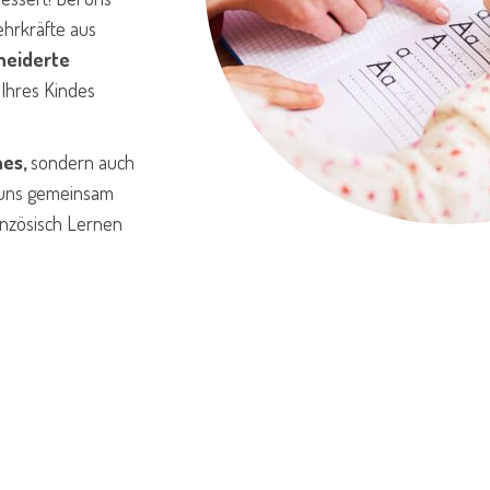
ehrkräfte aus
eiderte
e Ihres Kindes
hes,
sondern auch
 uns gemeinsam
anzösisch Lernen